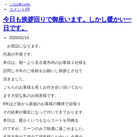
この記事のURL
コメント(0)
今日も挨拶回りで御座います。しかし暖かい一
日です。
2020/01/14
お世話になります。
代表の平尾です。
本日は、朝一より名古屋市内のお客様２社様を
訪問し今年のご依頼をお願いし挨拶とさせて
頂きました。
こちらのお客様も長くお付き合い頂いており
ます大切な私のお得意様です。
8年ほど前から新規のお客様の獲得で頑張り
その結果が最近になって付いてきております。
本日は、暖かくいつもならコートを羽織る
のですが、スーツのみで快適に過ごせました。
名張方面の工場の工場長様にお会いし今週の