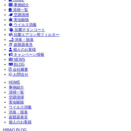
事例紹介
清掃一覧
空調清掃
害虫駆除
ウイルス消毒
抗菌チタンコート
抗菌エアコン用フィルター
消臭・脱臭
盗聴器発見
個人のお客様
キャンペーン情報
NEWS
BLOG
会社概要
お問合せ
HOME
事例紹介
清掃一覧
空調清掃
害虫駆除
ウイルス消毒
消臭・脱臭
盗聴器発見
個人のお客様
HIRAO BLOG