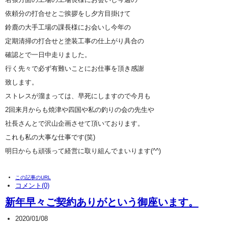
依頼分の打合せとご挨拶をし夕方目掛けて
鈴鹿の大手工場の課長様にお会いし今年の
定期清掃の打合せと塗装工事の仕上がり具合の
確認とで一日中走りました。
行く先々で必ず有難いことにお仕事を頂き感謝
致します。
ストレスが溜まっては、早死にしますので今月も
2回来月からも焼津や四国や私の釣りの会の先生や
社長さんとで沢山企画させて頂いております。
これも私の大事な仕事です(笑)
明日からも頑張って経営に取り組んでまいります(^^)
この記事のURL
コメント(0)
新年早々ご契約ありがという御座います。
2020/01/08