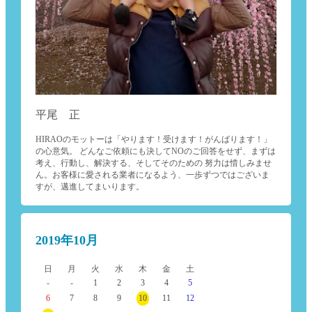
平尾 正
HIRAOのモットーは「やります！受けます！がんばります！」
の心意気。 どんなご依頼にも決してNOのご回答をせず、まずは
考え、行動し、解決する、そしてそのための 努力は惜しみませ
ん。お客様に愛される業者になるよう、一歩ずつではございま
すが、邁進してまいります。
2019年10月
日
月
火
水
木
金
土
-
-
1
2
3
4
5
6
7
8
9
10
11
12