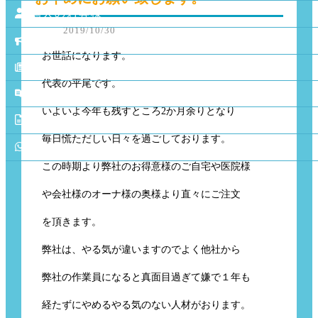
個人のお客様
2019/10/30
キャンペーン情報
お世話になります。
NEWS
代表の平尾です。
BLOG
いよいよ今年も残すところ2か月余りとなり
会社概要
毎日慌ただしい日々を過ごしております。
お問合せ
この時期より弊社のお得意様のご自宅や医院様
や会社様のオーナ様の奥様より直々にご注文
を頂きます。
弊社は、やる気が違いますのでよく他社から
弊社の作業員になると真面目過ぎて嫌で１年も
経たずにやめるやる気のない人材がおります。