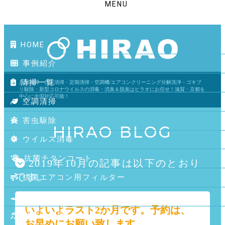
MENU
HOME
事例紹介
清掃一覧
店舗清掃・住宅清掃・定期清掃・空調機/エアコンクリーニング分解洗浄・ゴキブ
リ駆除・新型コロナウイルスの消毒・消臭＆脱臭はヒラオにお任せ！滋賀・京都を
中心に全国対応可能！
空調清掃
害虫駆除
HIRAO BLOG
ウイルス消毒
抗菌チタンコート
2019年10月の記事は以下のとおり
です。
抗菌エアコン用フィルター
消臭・脱臭
いよいよラスト2か月です。予約は、
盗聴器発見
お早めにお願い致します。