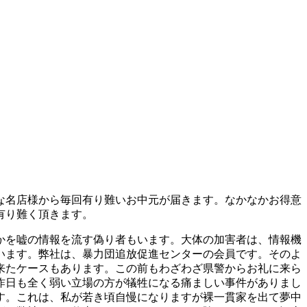
な名店様から毎回有り難いお中元が届きます。なかなかお得意
有り難く頂きます。
かを嘘の情報を流す偽り者もいます。大体の加害者は、情報機
います。弊社は、暴力団追放促進センターの会員です。そのよ
来たケースもあります。この前もわざわざ県警からお礼に来ら
昨日も全く弱い立場の方が犠牲になる痛ましい事件がありまし
す。これは、私が若き頃自慢になりますが裸一貫家を出て夢中