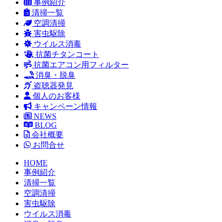
事例紹介
清掃一覧
空調清掃
害虫駆除
ウイルス消毒
抗菌チタンコート
抗菌エアコン用フィルター
消臭・脱臭
盗聴器発見
個人のお客様
キャンペーン情報
NEWS
BLOG
会社概要
お問合せ
HOME
事例紹介
清掃一覧
空調清掃
害虫駆除
ウイルス消毒