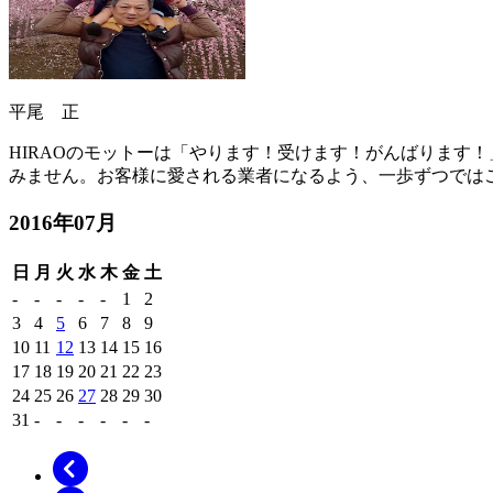
平尾 正
HIRAOのモットーは「やります！受けます！がんばります
みません。お客様に愛される業者になるよう、一歩ずつでは
2016年07月
日
月
火
水
木
金
土
-
-
-
-
-
1
2
3
4
5
6
7
8
9
10
11
12
13
14
15
16
17
18
19
20
21
22
23
24
25
26
27
28
29
30
31
-
-
-
-
-
-