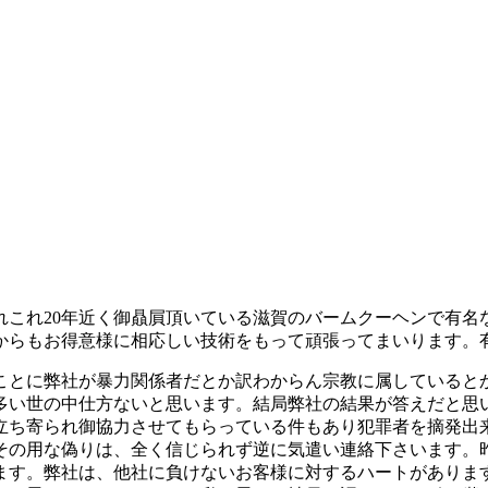
れこれ20年近く御贔屓頂いている滋賀のバームクーヘンで有名
からもお得意様に相応しい技術をもって頑張ってまいります。
ことに弊社が暴力関係者だとか訳わからん宗教に属していると
多い世の中仕方ないと思います。結局弊社の結果が答えだと思
立ち寄られ御協力させてもらっている件もあり犯罪者を摘発出
その用な偽りは、全く信じられず逆に気遣い連絡下さいます。
ます。弊社は、他社に負けないお客様に対するハートがありま