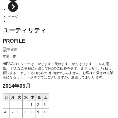
ページ
1
ユーティリティ
PROFILE
平尾 正
HIRAOのモットーは「やります！受けます！がんばります！」の心意
気。 どんなご依頼にも決してNOのご回答をせず、まずは考え、行動し、
解決する、そしてそのための 努力は惜しみません。お客様に愛される業
者になるよう、一歩ずつではございますが、邁進してまいります。
2014年05月
日
月
火
水
木
金
土
-
-
-
-
1
2
3
4
5
6
7
8
9
10