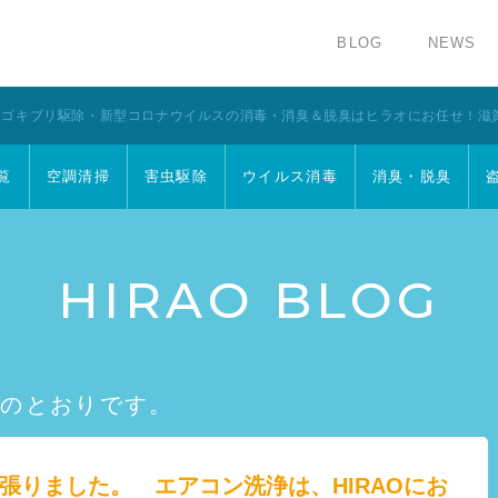
BLOG
NEWS
・ゴキブリ駆除・新型コロナウイルスの消毒・消臭＆脱臭はヒラオにお任せ！滋
覧
空調清掃
害虫駆除
ウイルス消毒
消臭・脱臭
HIRAO BLOG
下のとおりです。
張りました。 エアコン洗浄は、HIRAOにお