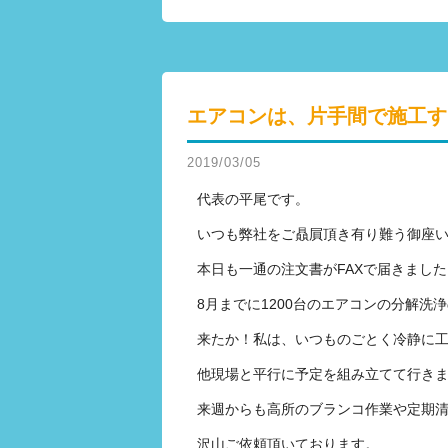
エアコンは、片手間で施工す
2019/03/05
代表の平尾です。
いつも弊社をご贔屓頂き有り難う御座
本日も一通の注文書がFAXで届きました
8月までに1200台のエアコンの分解洗
来たか！私は、いつものごとく冷静に工程を
他現場と平行に予定を組み立てて行き
来週からも高所のブランコ作業や定期
沢山ご依頼頂いております。