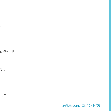
す。
院の先生で
ます。
し
_)m
コメント(0)
この記事のURL