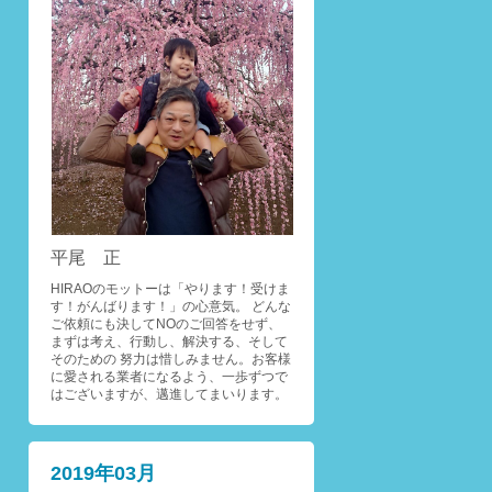
平尾 正
HIRAOのモットーは「やります！受けま
す！がんばります！」の心意気。 どんな
ご依頼にも決してNOのご回答をせず、
まずは考え、行動し、解決する、そして
そのための 努力は惜しみません。お客様
に愛される業者になるよう、一歩ずつで
はございますが、邁進してまいります。
2019年03月