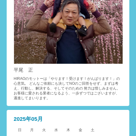
平尾 正
HIRAOのモットーは「やります！受けます！がんばります！」の
心意気。 どんなご依頼にも決してNOのご回答をせず、まずは考
え、行動し、解決する、そしてそのための 努力は惜しみません。
お客様に愛される業者になるよう、一歩ずつではございますが、
邁進してまいります。
2025年05月
日
月
火
水
木
金
土