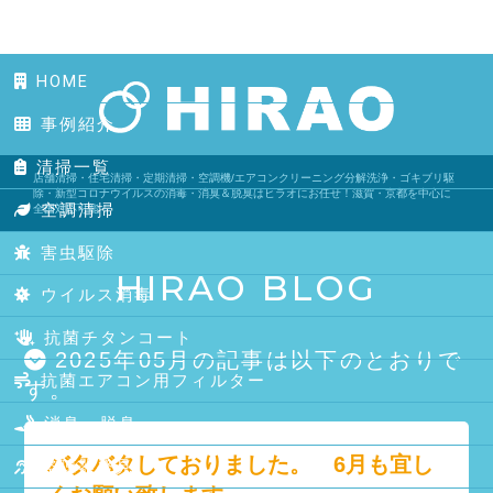
HOME
事例紹介
清掃一覧
店舗清掃・住宅清掃・定期清掃・空調機/エアコンクリーニング分解洗浄・ゴキブリ駆
除・新型コロナウイルスの消毒・消臭＆脱臭はヒラオにお任せ！滋賀・京都を中心に
空調清掃
全国対応可能！
害虫駆除
HIRAO BLOG
ウイルス消毒
抗菌チタンコート
2025年05月の記事は以下のとおりで
抗菌エアコン用フィルター
す。
消臭・脱臭
バタバタしておりました。 6月も宜し
盗聴器発見