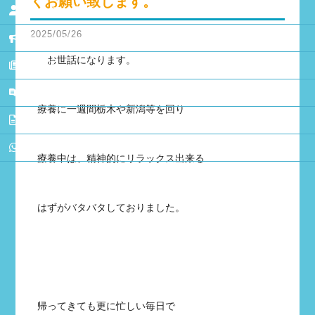
くお願い致します。
個人のお客様
2025/05/26
キャンペーン情報
お世話になります。
NEWS
BLOG
療養に一週間栃木や新潟等を回り
会社概要
お問合せ
療養中は、精神的にリラックス出来る
はずがバタバタしておりました。
帰ってきても更に忙しい毎日で