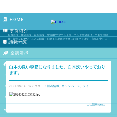
HOME
事例紹介
店舗清掃・住宅清掃・定期清掃・空調機/エアコンクリーニング分解洗浄・ゴキブリ駆
除・新型コロナウイルスの消毒・消臭＆脱臭はヒラオにお任せ！滋賀・京都を中心に
清掃一覧
全国対応可能！
空調清掃
害虫駆除
白木の良い季節になりました。白木洗いやっており
ます。
ウイルス消毒
抗菌チタンコート
2024/09/16
カテゴリー：
新着情報
,
キャンペーン
,
ライト
抗菌エアコン用フィルター
この記事のURL
消臭・脱臭