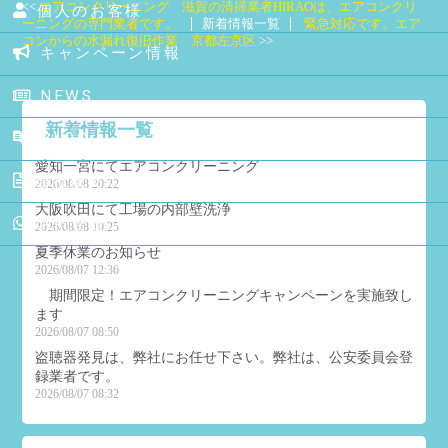
エアコンクリーニング 滋賀の清掃業者HIRAOは、エアコンクリ
個人のお客様
ーニングの専門業者です。
新着情報一覧
緊急対応です。エア
コンからの水漏れ復旧作業 京都左京区
キャンペーン情報
NEWS
新着情報一覧
BLOG
愛知一宮にてエアコンクリーニング
会社概要
2026/08/08 20:22
大阪吹田にて工場の内部壁洗浄
お問合せ
2026/08/08 10:25
夏季休業のお知らせ
2026/08/07 12:36
期間限定！エアコンクリーニングキャンペーンを実施致し
ます
2026/08/07 08:50
盗聴器発見は、弊社にお任せ下さい。弊社は、公安委員会登
録業者です。
2026/08/07 08:32