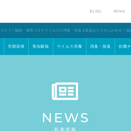
BLOG
NEWS
・ゴキブリ駆除・新型コロナウイルスの消毒・消臭＆脱臭はヒラオにお任せ！滋
空調清掃
害虫駆除
ウイルス消毒
消臭・脱臭
抗菌
NEWS
新着情報