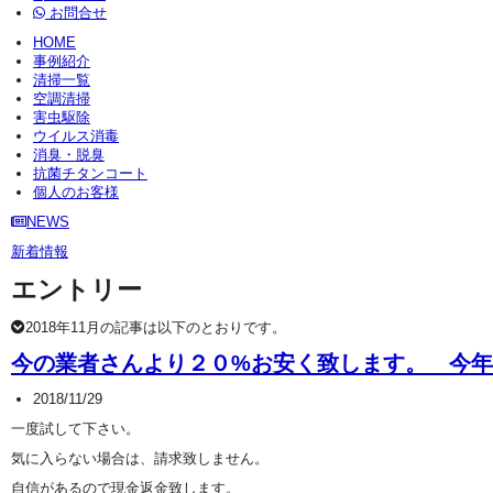
お問合せ
HOME
事例紹介
清掃一覧
空調清掃
害虫駆除
ウイルス消毒
消臭・脱臭
抗菌チタンコート
個人のお客様
NEWS
新着情報
エントリー
2018年11月の記事は以下のとおりです。
今の業者さんより２０%お安く致します。 今年は
2018/11/29
一度試して下さい。
気に入らない場合は、請求致しません。
自信があるので現金返金致します。