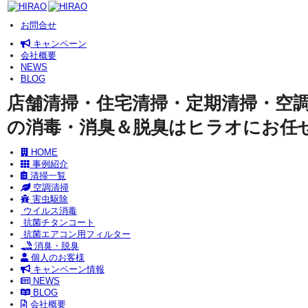
お問合せ
キャンペーン
会社概要
NEWS
BLOG
店舗清掃・住宅清掃・定期清掃・空
の消毒・消臭＆脱臭はヒラオにお任
HOME
事例紹介
清掃一覧
空調清掃
害虫駆除
ウイルス消毒
抗菌チタンコート
抗菌エアコン用フィルター
消臭・脱臭
個人のお客様
キャンペーン情報
NEWS
BLOG
会社概要