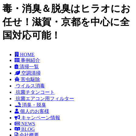
毒・消臭＆脱臭はヒラオにお
任せ！滋賀・京都を中心に全
国対応可能！
HOME
事例紹介
清掃一覧
空調清掃
害虫駆除
ウイルス消毒
抗菌チタンコート
抗菌エアコン用フィルター
消臭・脱臭
個人のお客様
キャンペーン情報
NEWS
BLOG
会社概要