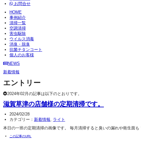
お問合せ
HOME
事例紹介
清掃一覧
空調清掃
害虫駆除
ウイルス消毒
消臭・脱臭
抗菌チタンコート
個人のお客様
NEWS
新着情報
エントリー
2024年02月の記事は以下のとおりです。
滋賀草津の店舗様の定期清掃です。
2024/02/28
カテゴリー：
新着情報
,
ライト
本日の一班の定期清掃の画像です。 毎月清掃すると臭いの漏れや衛生面も
この記事のURL