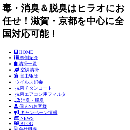
毒・消臭＆脱臭はヒラオにお
任せ！滋賀・京都を中心に全
国対応可能！
HOME
事例紹介
清掃一覧
空調清掃
害虫駆除
ウイルス消毒
抗菌チタンコート
抗菌エアコン用フィルター
消臭・脱臭
個人のお客様
キャンペーン情報
NEWS
BLOG
会社概要